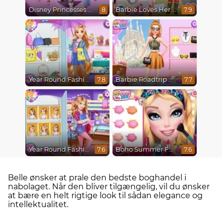
Disney Princesses Runway Show
Barbie Loves Her Job
8
7.9
Year Round Fashionista Rapunzel
Barbie Roadtrip Adventure
7.8
7.7
Year Round Fashionista Belle
Boho Summer Festival Besties
7.6
7.6
Belle ønsker at prale den bedste boghandel i
nabolaget. Når den bliver tilgængelig, vil du ønsker
at bære en helt rigtige look til sådan elegance og
intellektualitet.