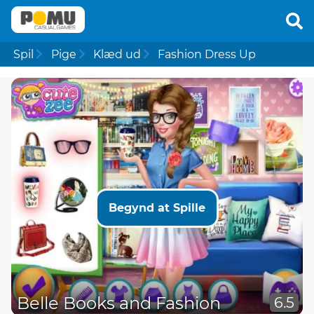
Spil
Pige
Klæd ud
Fashion Dress Up
Begynd at Spille
Belle Books and Fashion
6.5