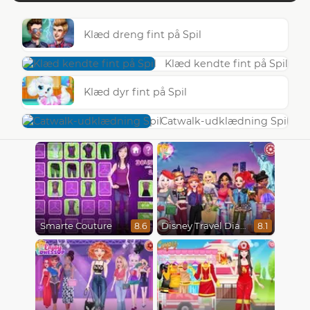
Klæd dreng fint på Spil
Klæd kendte fint på Spil
Klæd dyr fint på Spil
Catwalk-udklædning Spil
Smarte Couture
Disney Travel Diaries: City Break
8.6
8.1