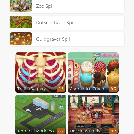
Zoo Spil
Rutschebane Spil
Guldgraver Spil
Traffic Surgery
Churros Ice Cream
8.5
8.3
Terminal Madness
Delicious Emily New Beginning
8.2
8.2