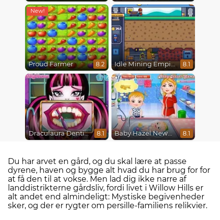
Proud Farmer
Idle Mining Empire
8.2
8.1
Draculaura Dentist
Baby Hazel Newborn Vaccination
8.1
8.1
Du har arvet en gård, og du skal lære at passe
dyrene, haven og bygge alt hvad du har brug for for
at få den til at vokse. Men lad dig ikke narre af
landdistrikterne gårdsliv, fordi livet i Willow Hills er
alt andet end almindeligt: Mystiske begivenheder
sker, og der er rygter om persille-familiens relikvier.