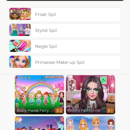
Frisør Spil
Stylist Spil
Negle Spil
Prinsesse Make-up Spil
Baby Hazel Fairyland Ballet
Sisters Fashionista Makeup
8.2
8.1