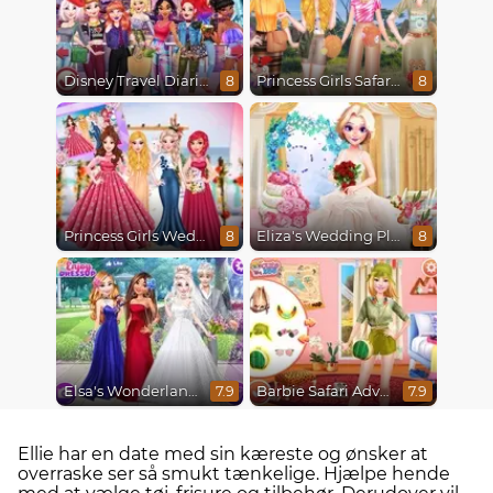
Disney Travel Diaries: City Break
Princess Girls Safari Trip
8
8
Princess Girls Wedding Trip
Eliza's Wedding Planner
8
8
Elsa's Wonderland Wedding
Barbie Safari Adventure
7.9
7.9
Ellie har en date med sin kæreste og ønsker at
overraske ser så smukt tænkelige. Hjælpe hende