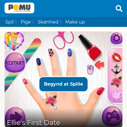
Spil
Pige
Skønhed
Make up
Begynd at Spille
Ellie's First Date