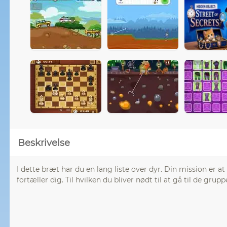
Beskrivelse
I dette bræt har du en lang liste over dyr. Din mission er
fortæller dig. Til hvilken du bliver nødt til at gå til de grup