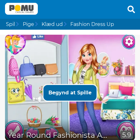
Spil
Pige
Klæd ud
Fashion Dress Up
Begynd at Spille
Year Round Fashionista Anna
5.9