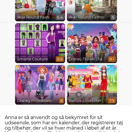
Year Round Fashionista Ariel
Year Round Fashionista Gigi Hadid
6.4
6
Smarte Couture
Disney Travel Diaries: City Break
8.6
8.1
Disney Princesses Runway Show
Barbie Loves Her Job
8
7.9
Anna er så anvendt og så bekymret for sit
udseende, som har en kalender, der registrerer tøj
og tilbehør, der vil se hver måned i løbet af et år.