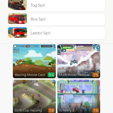
Tog Spil
Bus Spil
Lastbil Spil
Racing Movie Cars
Mars Rover Rescue
9.4
7.9
Drift Cup Racing
Wheely 2
7.8
7.6