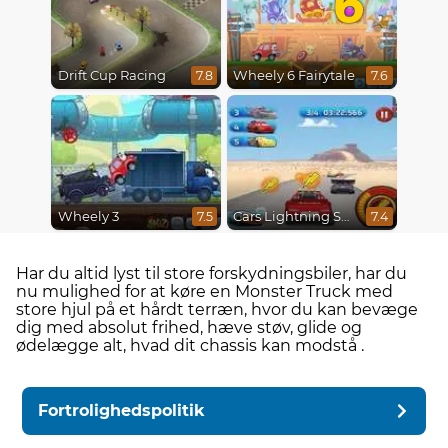
Drift Cup Racing
Wheely 6 Fairytale
7.8
7.6
Wheely 3
Cars Lightning Speed
7.5
7.4
Har du altid lyst til store forskydningsbiler, har du
nu mulighed for at køre en Monster Truck med
store hjul på et hårdt terræn, hvor du kan bevæge
dig med absolut frihed, hæve støv, glide og
ødelægge alt, hvad dit chassis kan modstå .
Fortrolighedspolitik