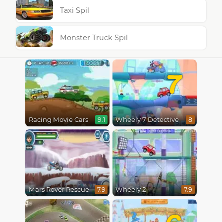
Taxi Spil
Monster Truck Spil
7
Racing Movie Cars
Wheely 7 Detective
9.1
8
Mars Rover Rescue
Wheely 2
7.9
7.9
6