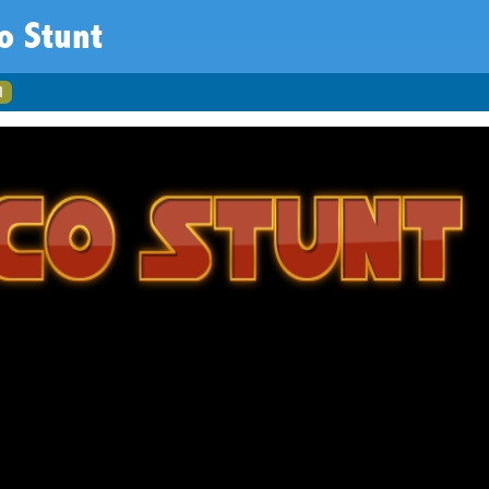
o Stunt
1