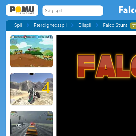
Falc
Spil
Færdighedsspil
Bilspil
Falco Stunt
7.
4