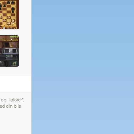
og "løkker",
d din bils