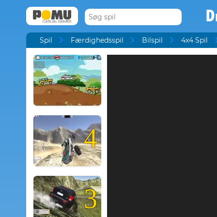
D
Spil
Færdighedsspil
Bilspil
4x4 Spil
4
3