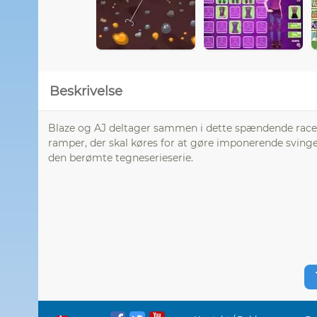
Beskrivelse
Blaze og AJ deltager sammen i dette spændende race f
ramper, der skal køres for at gøre imponerende svinger
den berømte tegneserieserie.