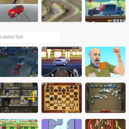
Lastbil Spil
4