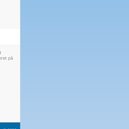
g
eret på