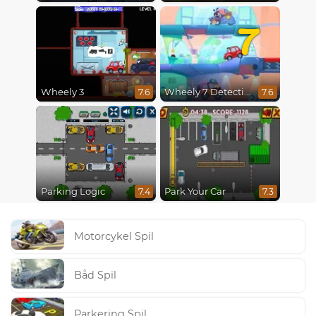
7
Wheely 3
Wheely 7 Detective
7.6
7.6
Parking Logic
Park Your Car
7.4
7.3
Motorcykel Spil
Båd Spil
Parkering Spil