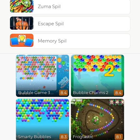
Zuma Spil
Escape Spil
Memory Spil
2
Bubble Game 3 Christmas
Bubble Charms 2
8.4
8.4
Smarty Bubbles
Frogtastic
8.3
8.1