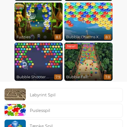
Fuzzies
Bubble Charms Xmas
8.1
8.1
Bubble Shooter HD
Bubble Fall
7.9
7.8
Labyrint Spil
Puslesspil
Tænke Spil