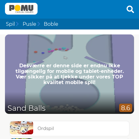
Spil
Pusle
Boble
Desværre er denne side er endnu ikke
tilgængelig for mobile og tablet-enheder.
Vær sikker på at tjekke under vores TOP
kvalitet mobile spil!
Sand Balls
8.6
Ordspil