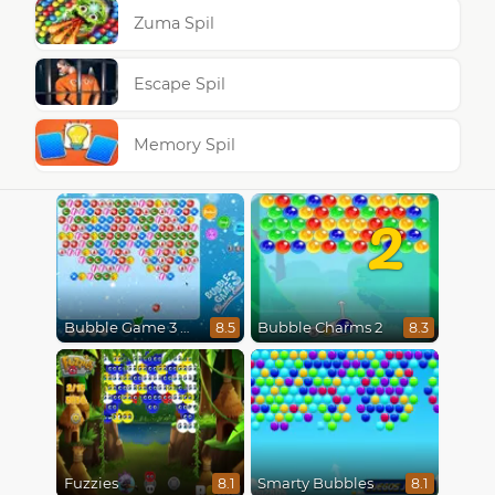
Zuma Spil
Escape Spil
Memory Spil
2
Bubble Game 3 Christmas
Bubble Charms 2
8.5
8.3
Fuzzies
Smarty Bubbles
8.1
8.1