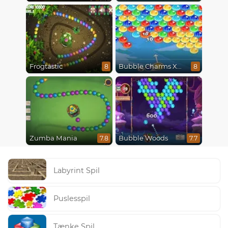
Frogtastic
Bubble Charms Xmas
8
8
Zumba Mania
Bubble Woods
7.8
7.7
Labyrint Spil
Puslesspil
Tænke Spil