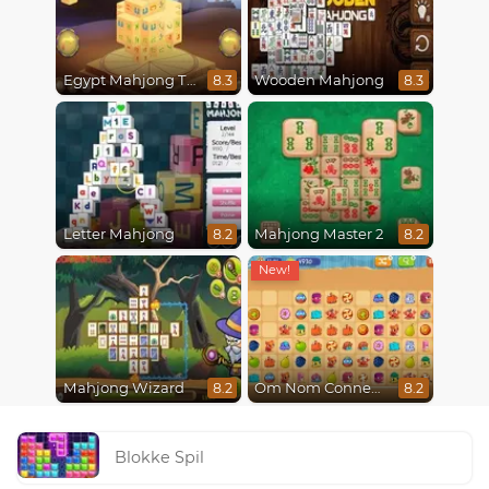
Egypt Mahjong Triple Dimensions
Wooden Mahjong
8.3
8.3
Letter Mahjong
Mahjong Master 2
8.2
8.2
Mahjong Wizard
Om Nom Connect Classic
8.2
8.2
Blokke Spil