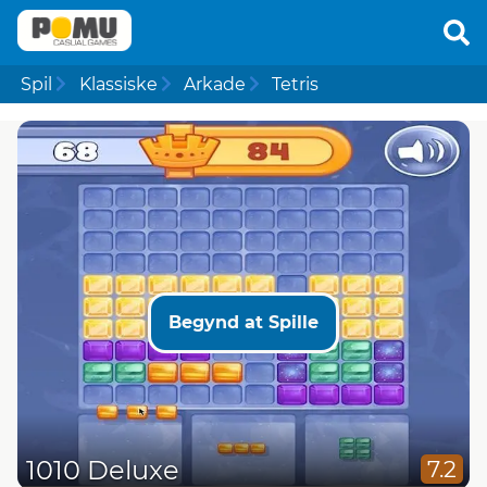
Spil
Klassiske
Arkade
Tetris
Begynd at Spille
1010 Deluxe
7.2