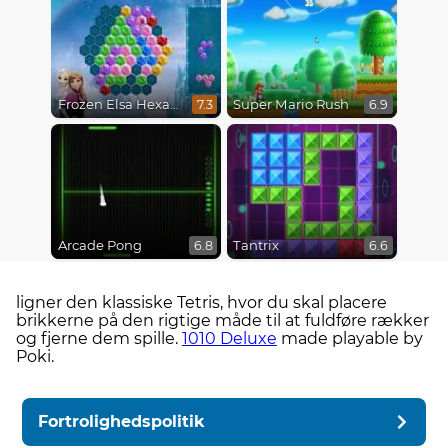
Frozen Elsa Hexagon Puzzle
Super Mario Rush
7.3
6.9
Arcade Pong
Tantrix
6.8
6.6
ligner den klassiske Tetris, hvor du skal placere
brikkerne på den rigtige måde til at fuldføre rækker
og fjerne dem spille.
1010 Deluxe
made playable by
Poki.
Fortrolighedspolitik