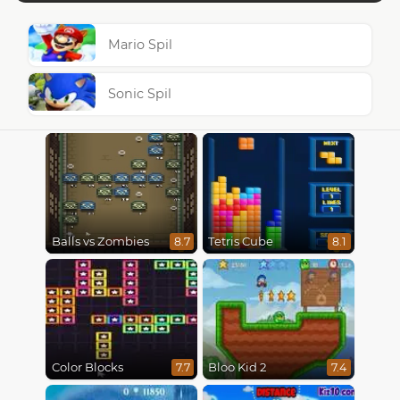
Mario Spil
Sonic Spil
Balls vs Zombies
Tetris Cube
8.7
8.1
Color Blocks
Bloo Kid 2
7.7
7.4