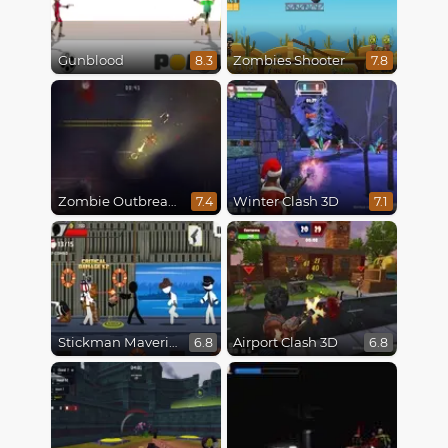
Gunblood
Zombies Shooter
8.3
7.8
Zombie Outbreak Arena
Winter Clash 3D
7.4
7.1
Stickman Maverick: Bad Boys Killer
Airport Clash 3D
6.8
6.8