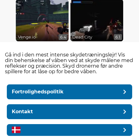
Venge.io
Dead City
6.4
6.1
Gå ind i den mest intense skydetræningslejr! Vis
din beherskelse af våben ved at skyde målene med
reflekser og præcision. Skyd dronerne før andre
spillere for at låse op for bedre våben.
Fortrolighedspolitik
Kontakt