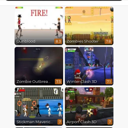
Gunblood
Zombies Shooter
8.3
7.8
Zombie Outbreak Arena
Winter Clash 3D
7.5
7.1
Stickman Maverick: Bad Boys Killer
Airport Clash 3D
7
7