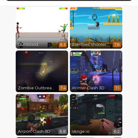
Gunblood
Zombies Shooter
8.3
7.8
Zombie Outbreak Arena
Winter Clash 3D
7.4
7.1
Airport Clash 3D
Venge.io
6.8
6.2