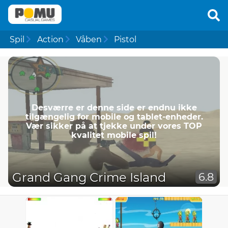
Spil
Action
Våben
Pistol
Desværre er denne side er endnu ikke
tilgængelig for mobile og tablet-enheder.
Vær sikker på at tjekke under vores TOP
kvalitet mobile spil!
Grand Gang Crime Island
6.8