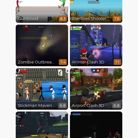
Gunblood
Zombies Shooter
8.3
7.8
Zombie Outbreak Arena
Winter Clash 3D
7.4
7.1
Stickman Maverick: Bad Boys Killer
Airport Clash 3D
6.8
6.8