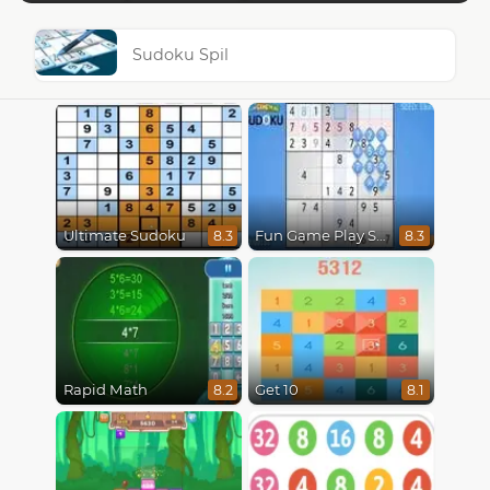
Sudoku Spil
Ultimate Sudoku
Fun Game Play Sudoku
8.3
8.3
Rapid Math
Get 10
8.2
8.1