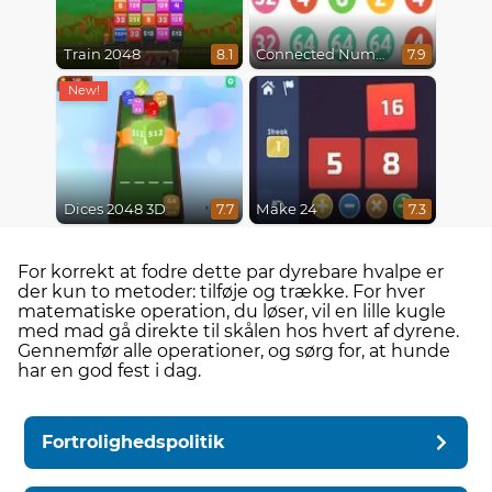
Train 2048
Connected Numbers
8.1
7.9
Dices 2048 3D
Make 24
7.7
7.3
For korrekt at fodre dette par dyrebare hvalpe er
der kun to metoder: tilføje og trække. For hver
matematiske operation, du løser, vil en lille kugle
med mad gå direkte til skålen hos hvert af dyrene.
Gennemfør alle operationer, og sørg for, at hunde
har en god fest i dag.
Fortrolighedspolitik