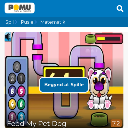
Spil
Pusle
Matematik
Begynd at Spille
Feed My Pet Dog
7.2