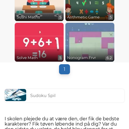
Sushi Maths
Arithmetic Game
5
5
Solve Math
Nonogram.Frvr
5
6.2
1
Sudoku Spil
I skolen plejede du at være den, der fik de bedste
karakterer? Fik tøven løbende ind på dig? Var du