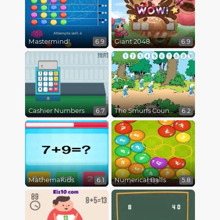
Mastermind!
Giant 2048
6.9
6.9
Cashier Numbers
The Smurfs Counting Game
6.7
6.2
MathemaKids
Numerical Balls
6.1
5.8