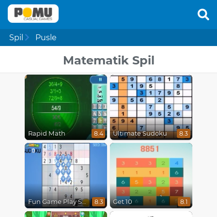
Spil
Pusle
Matematik Spil
Rapid Math
Ultimate Sudoku
8.4
8.3
Fun Game Play Sudoku
Get 10
8.3
8.1