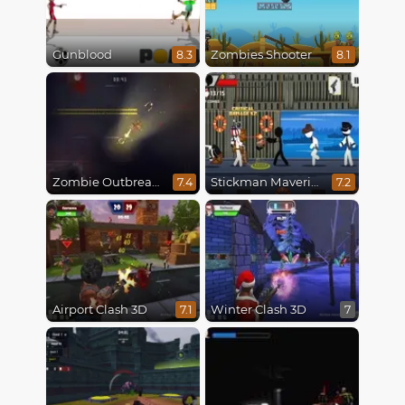
Gunblood
Zombies Shooter
8.3
8.1
Zombie Outbreak Arena
Stickman Maverick: Bad Boys Killer
7.4
7.2
Airport Clash 3D
Winter Clash 3D
7.1
7