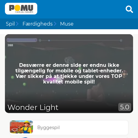
Spil
Færdigheds
Muse
Desværre er denne side er endnu ikke
tilgængelig for mobile og tablet-enheder.
Vær sikker på at tjekke under vores TOP
kvalitet mobile spil!
Wonder Light
5.0
Byggespil