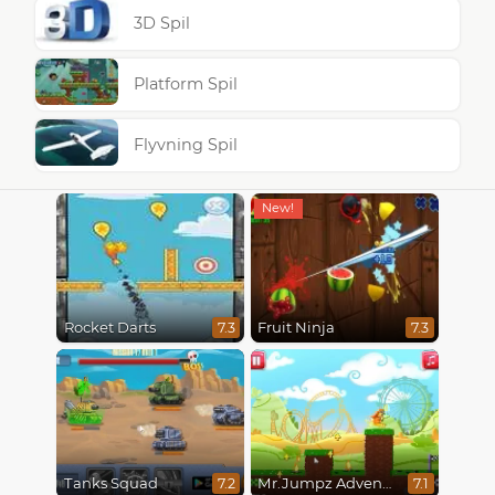
3D Spil
Platform Spil
Flyvning Spil
Rocket Darts
Fruit Ninja
7.3
7.3
Tanks Squad
Mr.Jumpz Adventureland
7.2
7.1