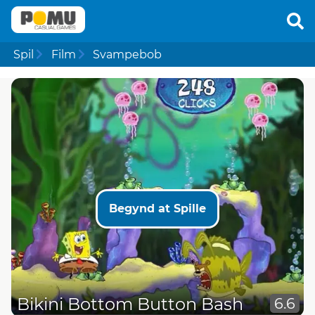
Spil
Film
Svampebob
Begynd at Spille
Bikini Bottom Button Bash
6.6