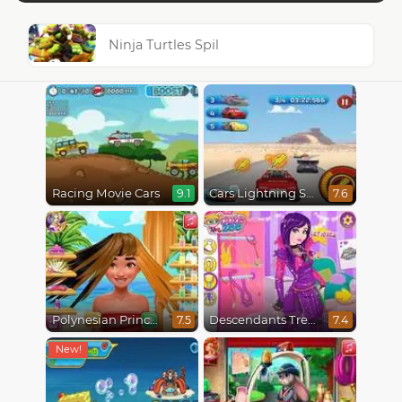
Ninja Turtles Spil
Racing Movie Cars
Cars Lightning Speed
9.1
7.6
Polynesian Princess Real Haircuts
Descendants Trendsetters
7.5
7.4