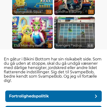
SpongeBob SquarePants : Monster Island Adventures
Girls Fix It Bunny Car
7.3
7.1
Elsa Mommy Real Makeover
Avengers Tactics
7
6.8
En gåtur i Bikini Bottom har sin risikabelt side. Som
du gå uden at stoppe, skal du gå undgå væsener
med dårlige hensigter, jordskred eller andre lidet
flatterende indstillinger. Sig det til SvampeBob,
bedre kendt som SvampeBob. Og jeg vil fortælle
dig!.
Fortrolighedspolitik