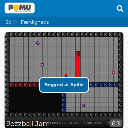
Spil
Færdigheds
Begynd at Spille
Jezzball Jam
6.3