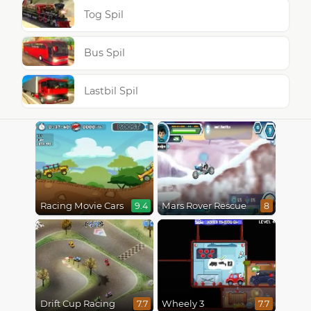
Tog Spil
Bus Spil
Lastbil Spil
Racing Movie Cars
Mars Rover Rescue
9.4
8
Drift Cup Racing
Wheely 3
7.7
7.7