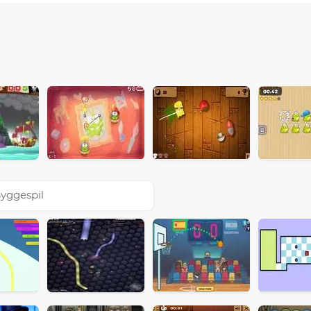
yggespil