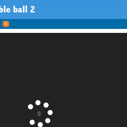
le ball 2
2
5