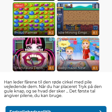
Proud Farmer
Idle Mining Empire
8.2
8.1
Draculaura Dentist
Baby Hazel Newborn Vaccination
8.1
8.1
Han leder fårene til den røde cirkel med pile
vejledende dem. Når du har placeret Tryk på den
gule knap, og se hvad der sker ... Det første tal
angiver pilene, du kan bruge.
Fortrolighedspolitik