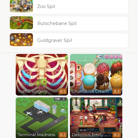
Zoo Spil
Rutschebane Spil
Guldgraver Spil
Traffic Surgery
Churros Ice Cream
8.5
8.3
Terminal Madness
Delicious Emily New Beginning
8.2
8.2