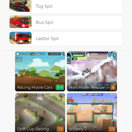
Tog Spil
Bus Spil
Lastbil Spil
Racing Movie Cars
Mars Rover Rescue
9.4
8
Drift Cup Racing
Wheely 2
7.5
7.5