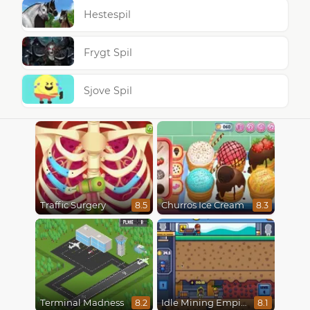
Hestespil
Frygt Spil
Sjove Spil
Traffic Surgery
Churros Ice Cream
8.5
8.3
Terminal Madness
Idle Mining Empire
8.2
8.1