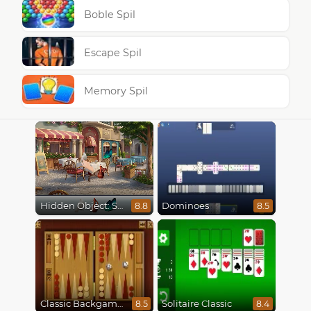
Boble Spil
Escape Spil
Memory Spil
Hidden Object: Street Of Secrets
Dominoes
8.8
8.5
Classic Backgammon
Solitaire Classic
8.5
8.4