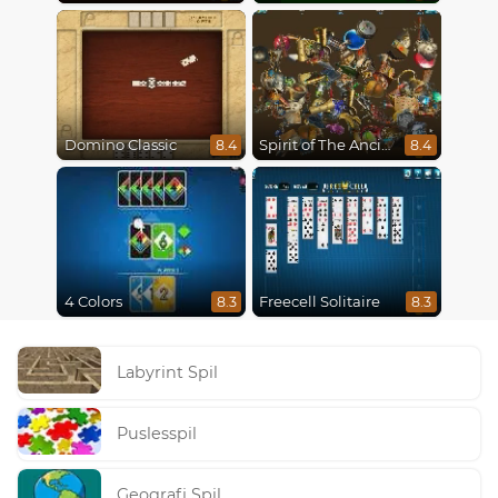
Domino Classic
Spirit of The Ancient Forest
8.4
8.4
4 Colors
Freecell Solitaire
8.3
8.3
Labyrint Spil
Puslesspil
Geografi Spil