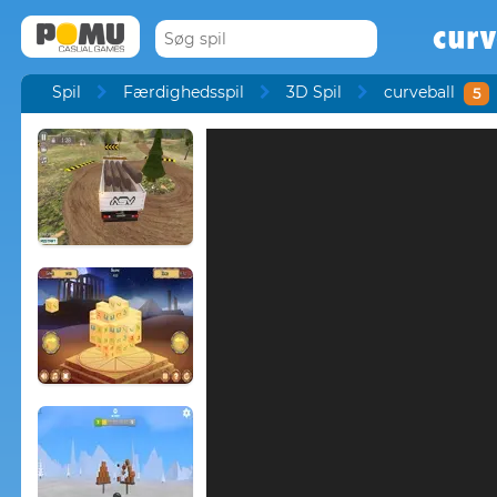
curv
Spil
Færdighedsspil
3D Spil
curveball
5