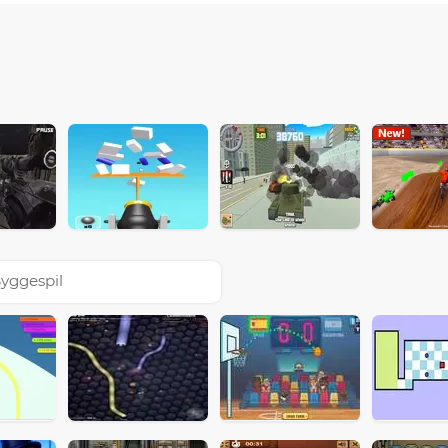
yggespil