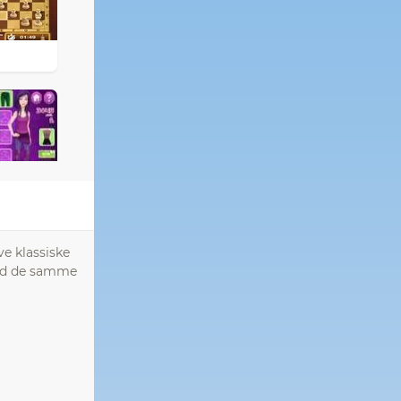
e klassiske
 med de samme