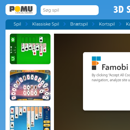
3D S
Spil
Klassiske Spil
Brætspil
Kortspil
Ka