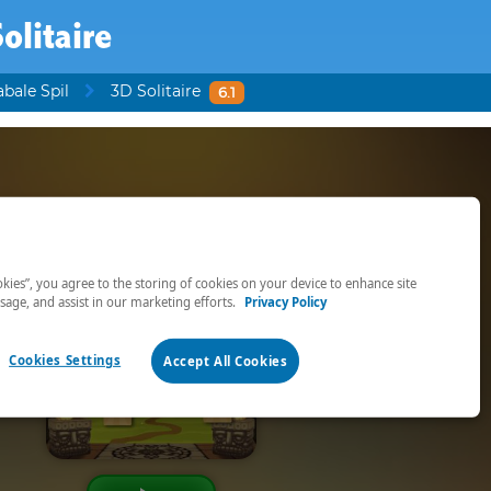
olitaire
bale Spil
3D Solitaire
6.1