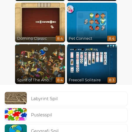
Domino Classic
Pet Connect
8.4
8.4
Spirit of The Ancient Forest
Freecell Solitaire
8.4
8.3
Labyrint Spil
Puslesspil
Geografi Spil