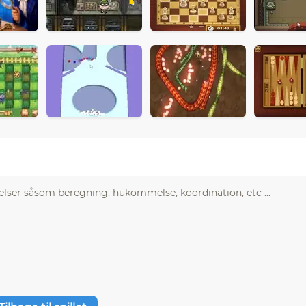
velser såsom beregning, hukommelse, koordination, etc ...