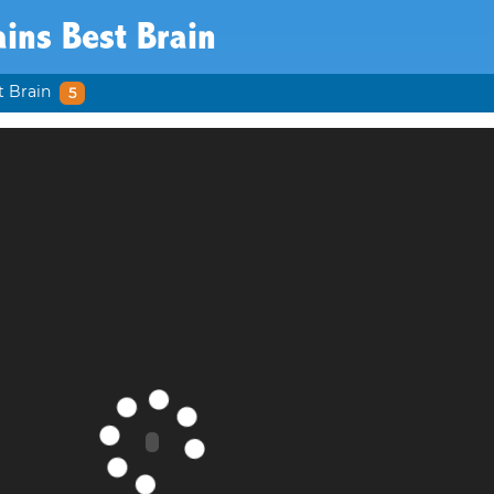
ains Best Brain
t Brain
5