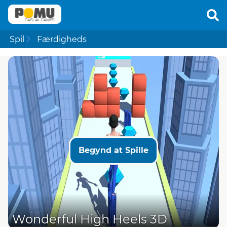
Spil
Færdigheds
Begynd at Spille
Wonderful High Heels 3D