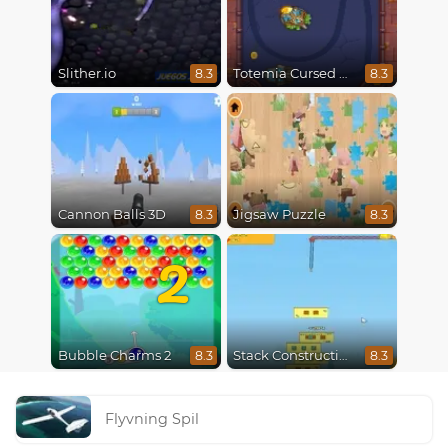
Slither.io
Totemia Cursed Marbles
8.3
8.3
Cannon Balls 3D
Jigsaw Puzzle
8.3
8.3
2
Bubble Charms 2
Stack Construction
8.3
8.3
Flyvning Spil