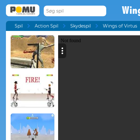
Wing
Spil
Action Spil
Skydespil
Wings of Virtus