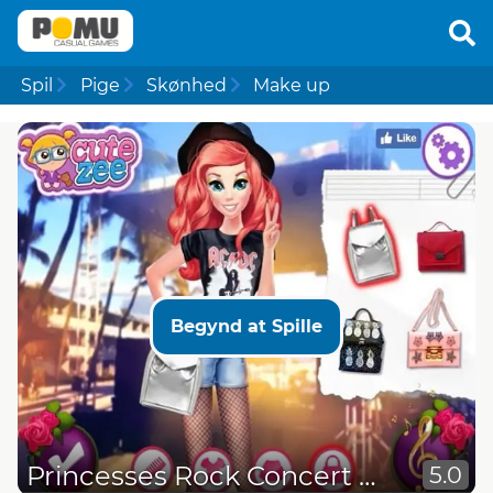
Spil
Pige
Skønhed
Make up
Begynd at Spille
Princesses Rock Concert Style
5.0