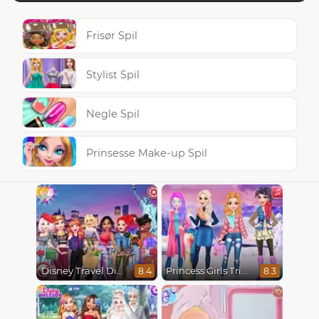
Frisør Spil
Stylist Spil
Negle Spil
Prinsesse Make-up Spil
Disney Travel Diaries: City Break
Princess Girls Trip To Aspen
8.4
8.3