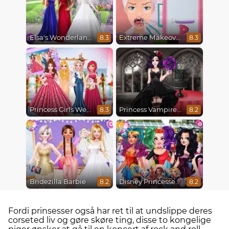
Elsa's Wonderland Wedding
Extreme Makeover
8.3
8.3
Princess Girls Wedding Trip
Princess Vampire Wedding Makeover
8.3
8.2
Bridezilla Barbie
Disney Princesses Comicon Cosplay
8.2
8.2
Fordi prinsesser også har ret til at undslippe deres
corseted liv og gøre skøre ting, disse to kongelige