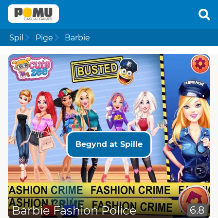
Spil
Pige
Barbie
Begynd at Spille
Barbie Fashion Police
6.8