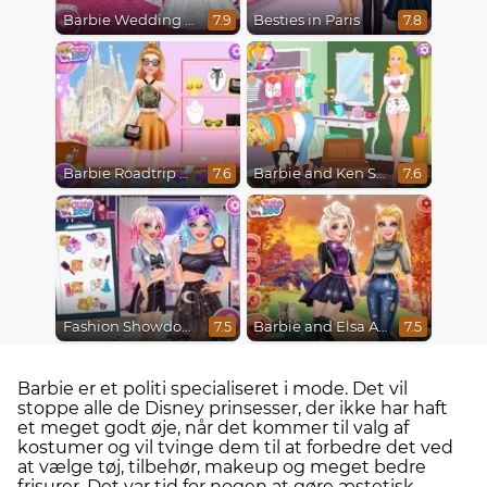
Barbie Wedding Fun
Besties in Paris
7.9
7.8
Barbie Roadtrip Adventure
Barbie and Ken Spring City Break
7.6
7.6
Fashion Showdown Barbie and Harley
Barbie and Elsa Autumn Patterns
7.5
7.5
Barbie er et politi specialiseret i mode. Det vil
stoppe alle de Disney prinsesser, der ikke har haft
et meget godt øje, når det kommer til valg af
kostumer og vil tvinge dem til at forbedre det ved
at vælge tøj, tilbehør, makeup og meget bedre
frisurer. Det var tid for nogen at gøre æstetisk