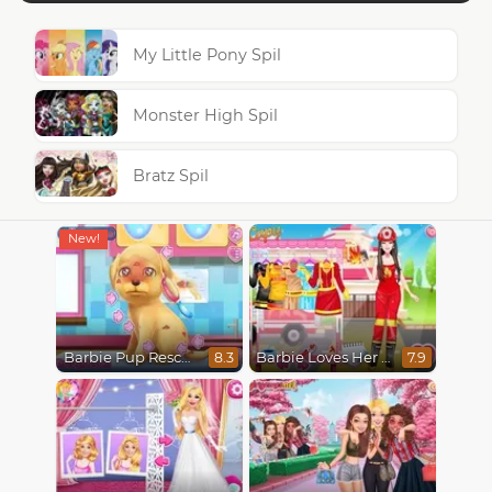
My Little Pony Spil
Monster High Spil
Bratz Spil
Barbie Pup Rescue
Barbie Loves Her Job
8.3
7.9