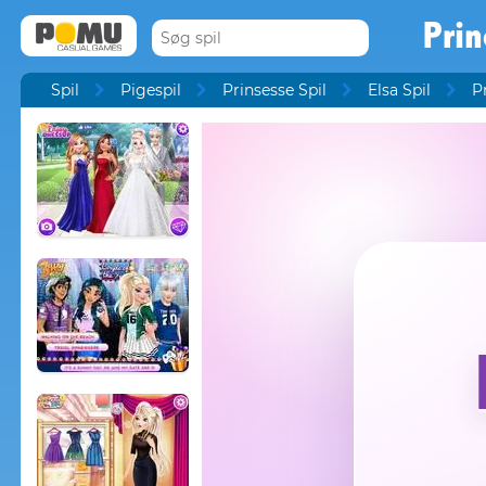
Prin
Spil
Pigespil
Prinsesse Spil
Elsa Spil
P