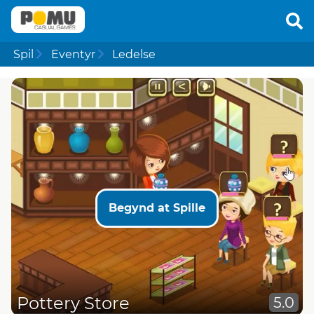
Spil
Eventyr
Ledelse
Begynd at Spille
Pottery Store
5.0