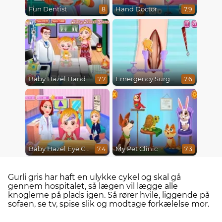
Fun Dentist
Hand Doctor
8
7.9
Baby Hazel Hand Fracture
Emergency Surgery
7.7
7.6
Baby Hazel Eye Care
My Pet Clinic
7.4
7.3
Gurli gris har haft en ulykke cykel og skal gå
gennem hospitalet, så lægen vil lægge alle
knoglerne på plads igen. Så rører hvile, liggende på
sofaen, se tv, spise slik og modtage forkælelse mor.