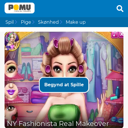
Spil
Pige
Skønhed
Make up
Begynd at Spille
NY Fashionista Real Makeover