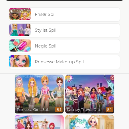
Frisør Spil
Stylist Spil
Negle Spil
Prinsesse Make-up Spil
Princess Girls Safari Trip
Disney Travel Diaries: City Break
8.1
8.1