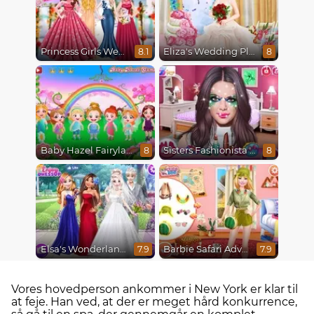
Princess Girls Wedding Trip
Eliza's Wedding Planner
8.1
8
Baby Hazel Fairyland Ballet
Sisters Fashionista Makeup
8
8
Elsa's Wonderland Wedding
Barbie Safari Adventure
7.9
7.9
Vores hovedperson ankommer i New York er klar til
at feje. Han ved, at der er meget hård konkurrence,