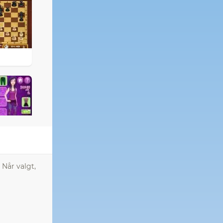
 Når valgt,