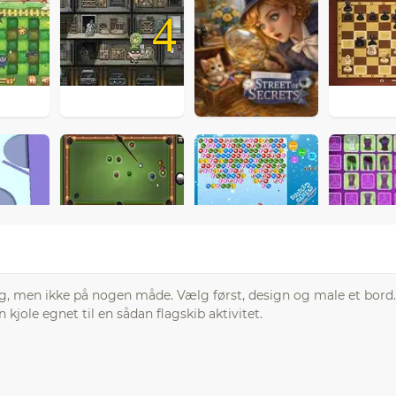
4
g, men ikke på nogen måde. Vælg først, design og male et bord.
kjole egnet til en sådan flagskib aktivitet.