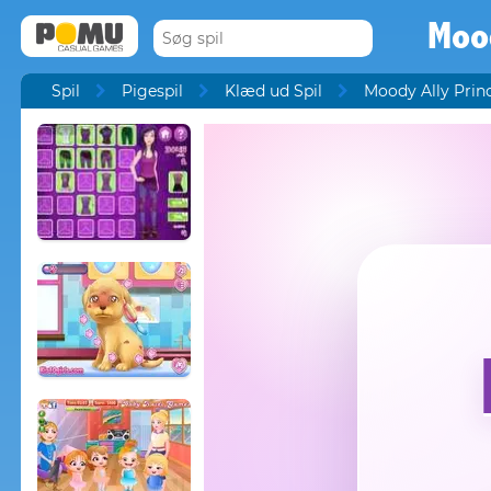
Mood
Spil
Pigespil
Klæd ud Spil
Moody Ally Princ