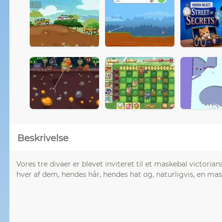
Beskrivelse
Vores tre divaer er blevet inviteret til et maskebal victo
hver af dem, hendes hår, hendes hat og, naturligvis, en m