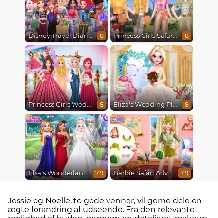
Disney Travel Diaries: City Break
Princess Girls Safari Trip
8
8
Princess Girls Wedding Trip
Eliza's Wedding Planner
8
8
Elsa's Wonderland Wedding
Barbie Safari Adventure
7.9
7.9
Jessie og Noelle, to gode venner, vil gerne dele en
ægte forandring af udseende. Fra den relevante