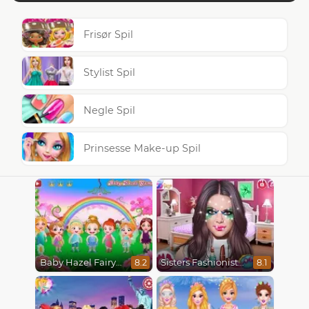
Frisør Spil
Stylist Spil
Negle Spil
Prinsesse Make-up Spil
Baby Hazel Fairyland Ballet
Sisters Fashionista Makeup
8.2
8.1