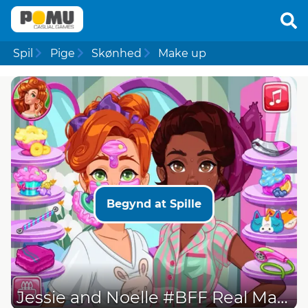
Spil
Pige
Skønhed
Make up
Begynd at Spille
Jessie and Noelle #BFF Real Makeover