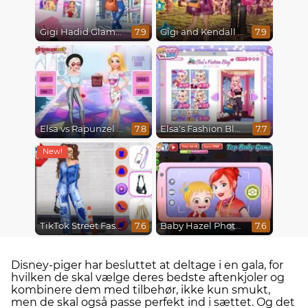
Gigi Hadid Glamourous Lifestyle
Gigi and Kendall Fashionistas
7.9
7.9
Elsa vs Rapunzel Fashion Game
Elsa's Fashion Blog
7.8
7.7
TikTok Street Fashion
Baby Hazel Photoshoot
7.6
7.6
Disney-piger har besluttet at deltage i en gala, for
hvilken de skal vælge deres bedste aftenkjoler og
kombinere dem med tilbehør, ikke kun smukt,
men de skal også passe perfekt ind i sættet. Og det