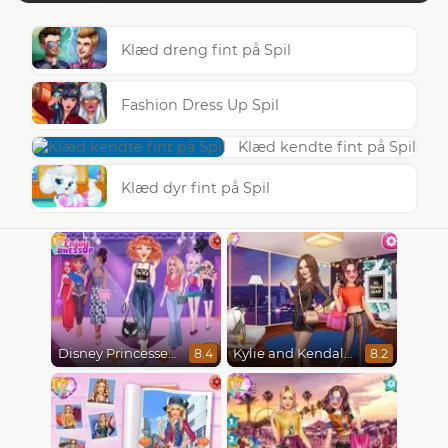
Klæd dreng fint på Spil
Fashion Dress Up Spil
Klæd kendte fint på Spil
Klæd dyr fint på Spil
Disney Princesses Runway Show
Kylie and Kendall Sisters Break Up
8.4
8.2