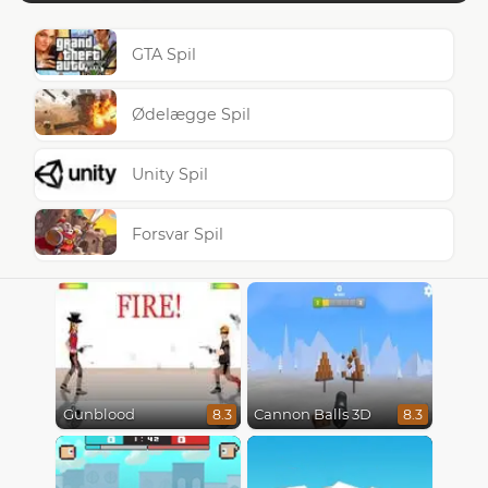
GTA Spil
Ødelægge Spil
Unity Spil
Forsvar Spil
Gunblood
Cannon Balls 3D
8.3
8.3