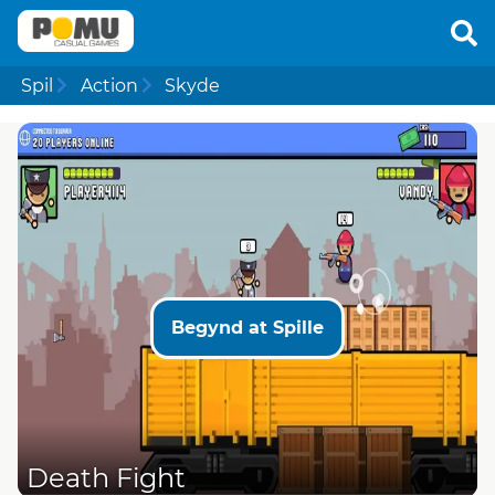
Spil
Action
Skyde
Begynd at Spille
Death Fight