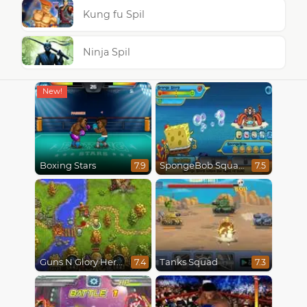
Kung fu Spil
Ninja Spil
Boxing Stars
SpongeBob SquarePants : Monster Island Adventures
7.9
7.5
Guns N Glory Heroes
Tanks Squad
7.4
7.3