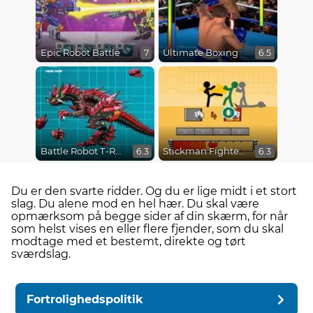
Epic Robot Battle
Ultimate Boxing
7
6.5
Battle Robot T-Rex Age
Stickman Fighter Epic Battles
6.3
6.3
Du er den svarte ridder. Og du er lige midt i et stort
slag. Du alene mod en hel hær. Du skal være
opmærksom på begge sider af din skærm, for når
som helst vises en eller flere fjender, som du skal
modtage med et bestemt, direkte og tørt
sværdslag.
Fortrolighedspolitik