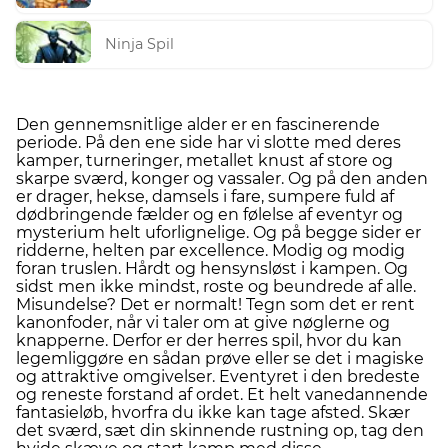
Ninja Spil
Den gennemsnitlige alder er en fascinerende
periode. På den ene side har vi slotte med deres
kamper, turneringer, metallet knust af store og
skarpe sværd, konger og vassaler. Og på den anden
er drager, hekse, damsels i fare, sumpere fuld af
dødbringende fælder og en følelse af eventyr og
mysterium helt uforlignelige. Og på begge sider er
ridderne, helten par excellence. Modig og modig
foran truslen. Hårdt og hensynsløst i kampen. Og
sidst men ikke mindst, roste og beundrede af alle.
Misundelse? Det er normalt! Tegn som det er rent
kanonfoder, når vi taler om at give nøglerne og
knapperne. Derfor er der herres spil, hvor du kan
legemliggøre en sådan prøve eller se det i magiske
og attraktive omgivelser. Eventyret i den bredeste
og reneste forstand af ordet. Et helt vanedannende
fantasieløb, hvorfra du ikke kan tage afsted. Skær
det sværd, sæt din skinnende rustning op, tag den