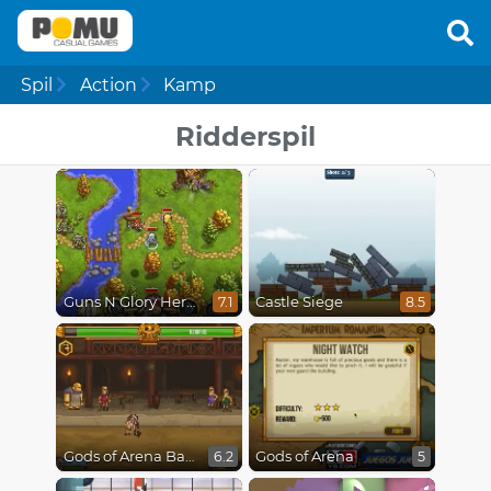
Spil
Action
Kamp
Ridderspil
Guns N Glory Heroes
Castle Siege
7.1
8.5
Gods of Arena Battles
Gods of Arena
6.2
5