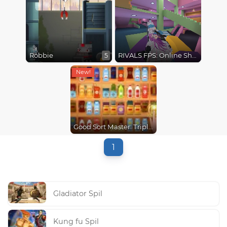
Robbie
RIVALS FPS: Online Shooter
5
Good Sort Master: Triple Match
1
Gladiator Spil
Kung fu Spil